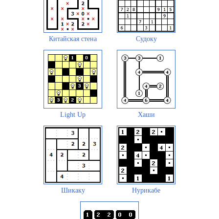
Китайская стена
Судоку
Light Up
Хаши
Шикаку
Нурикабе