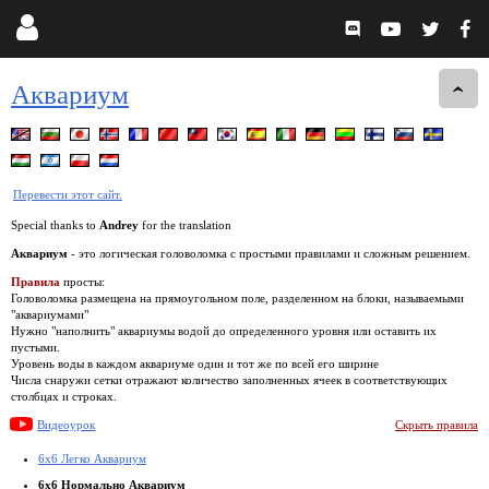
Аквариум
Перевести этот сайт.
Special thanks to
Andrey
for the translation
Аквариум
- это логическая головоломка с простыми правилами и сложным решением.
Правила
просты:
Головоломка размещена на прямоугольном поле, разделенном на блоки, называемыми
"аквариумами"
Нужно "наполнить" аквариумы водой до определенного уровня или оставить их
пустыми.
Уровень воды в каждом аквариуме один и тот же по всей его ширине
Числа снаружи сетки отражают количество заполненных ячеек в соответствующих
столбцах и строках.
Видеоурок
Скрыть правила
6x6 Легко Аквариум
6x6 Нормально Аквариум