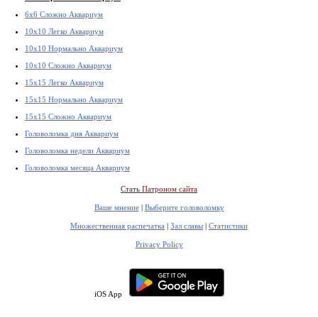
6x6 Сложно Аквариум
10x10 Легко Аквариум
10x10 Нормально Аквариум
10x10 Сложно Аквариум
15x15 Легко Аквариум
15x15 Нормально Аквариум
15x15 Сложно Аквариум
Головоломка дня Аквариум
Головоломка недели Аквариум
Головоломка месяца Аквариум
Стать Патроном сайта
Ваше мнение
|
Выберите головоломку
Множественная распечатка
|
Зал славы
|
Статистики
Privacy Policy
iOS App