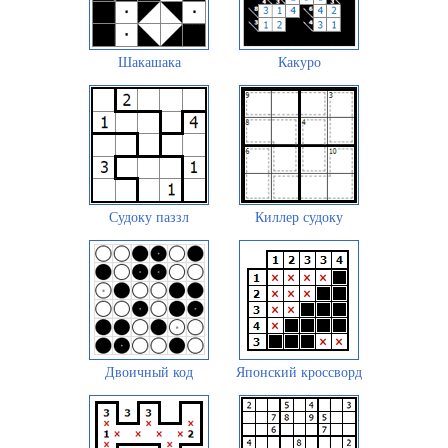
Шакашака
Какуро
Судоку паззл
Киллер судоку
Двоичный код
Японский кроссворд