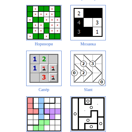
Норинори
Мозаика
Сапёр
Slant