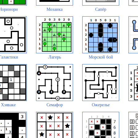
Норинори
Мозаика
Сапёр
Галактики
Лагерь
Морской бой
Хэяваке
Семафор
Ожерелье