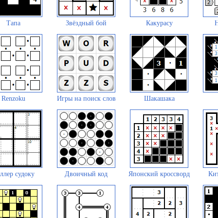
Тапа
Звёздный бой
Какурасу
Renzoku
Игры на поиск слов
Шакашака
ллер судоку
Двоичный код
Японский кроссворд
Кит