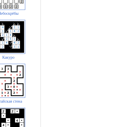
Небоскрёбы
Какуро
айская стена