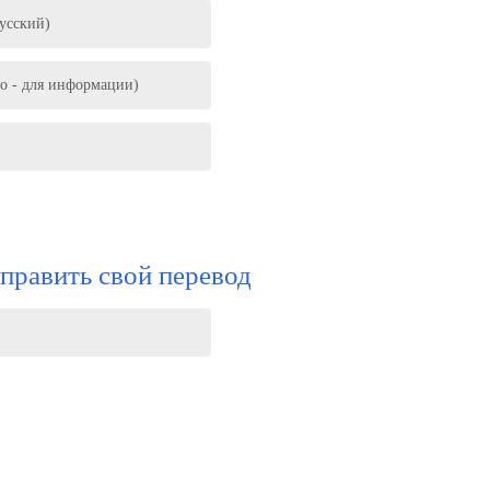
Русский)
о - для информации)
править свой перевод