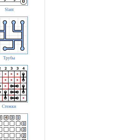
Slant
Трубы
Стежки