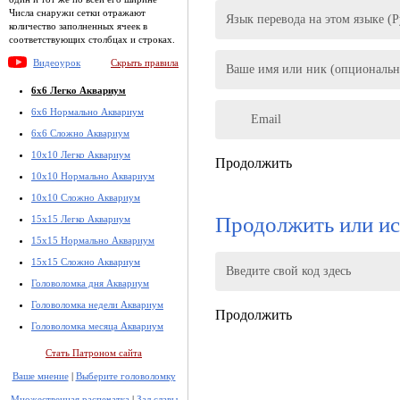
Числа снаружи сетки отражают
Язык перевода на этом языке (
количество заполненных ячеек в
соответствующих столбцах и строках.
Видеоурок
Скрыть правила
Ваше имя или ник (опциональн
6x6 Легко Аквариум
6x6 Нормально Аквариум
Email
6x6 Сложно Аквариум
10x10 Легко Аквариум
Продолжить
10x10 Нормально Аквариум
10x10 Сложно Аквариум
Продолжить или ис
15x15 Легко Аквариум
15x15 Нормально Аквариум
15x15 Сложно Аквариум
Введите свой код здесь
Головоломка дня Аквариум
Головоломка недели Аквариум
Продолжить
Головоломка месяца Аквариум
Стать Патроном сайта
Ваше мнение
|
Выберите головоломку
Множественная распечатка
|
Зал славы