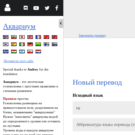
Аквариум
Закрепить рекламу
Перевести этот сайт.
Special thanks to
Andrey
for the
translation
Новый перевод
Аквариум
- это логическая
головоломка с простыми правилами и
сложным решением.
Исходный язык
Правила
просты:
Головоломка размещена на
прямоугольном поле, разделенном на
блоки, называемыми "аквариумами"
Нужно "наполнить" аквариумы водой
до определенного уровня или оставить
Аббревиатура языка перевода (r
их пустыми.
Уровень воды в каждом аквариуме
один и тот же по всей его ширине